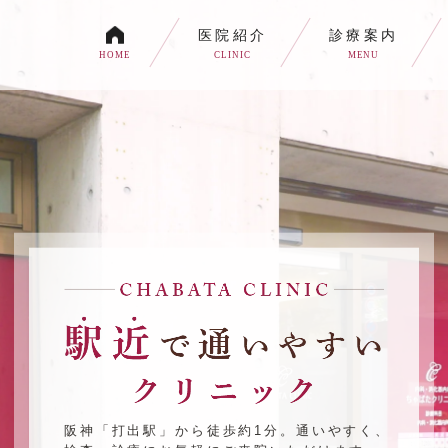
医院紹介
診療案内
HOME
CLINIC
MENU
各種内視鏡検査について
生活習慣病
消化器内科・内科
トイレの症状でお悩みの
自由診療について
阪神「打出駅」から徒歩約1分。通いやすく、