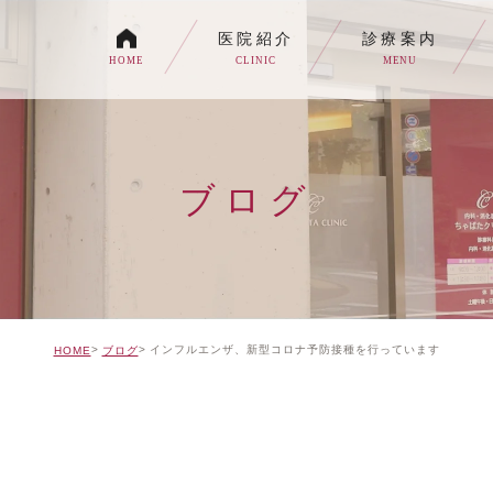
医院紹介
診療案内
HOME
CLINIC
MENU
各種内視鏡検査について
生活習慣病
ブログ
消化器内科・内科
トイレの症状でお悩みの
自由診療について
インフルエンザ、新型コロナ予防接種を行っています
HOME
ブログ