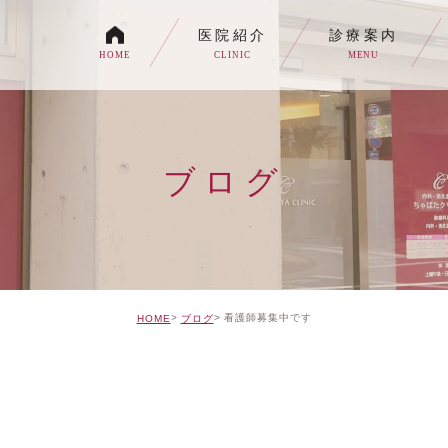
医院紹介
診療案内
HOME
CLINIC
MENU
各種内視鏡検査について
生活習慣病
ブログ
消化器内科・内科
トイレの症状でお悩みの
自由診療について
看護師募集中です
HOME
ブログ