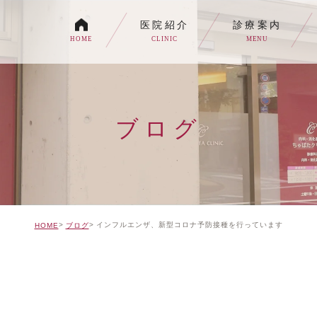
医院紹介
診療案内
HOME
CLINIC
MENU
各種内視鏡検査について
生活習慣病
ブログ
消化器内科・内科
トイレの症状でお悩みの
自由診療について
インフルエンザ、新型コロナ予防接種を行っています
HOME
ブログ