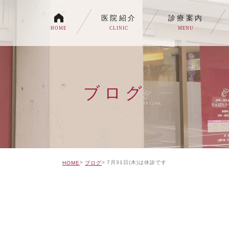
医院紹介
診療案内
HOME
CLINIC
MENU
各種内視鏡検査について
生活習慣病
ブログ
消化器内科・内科
トイレの症状でお悩みの
自由診療について
7月31日(木)は休診です
HOME
ブログ