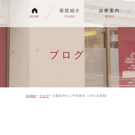
医院紹介
診療案内
HOME
CLINIC
MENU
各種内視鏡検査について
生活習慣病
ブログ
消化器内科・内科
トイレの症状でお悩みの
自由診療について
大腸洗浄のご予約状況（3月2日更新）
HOME
ブログ