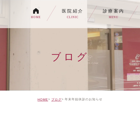
医院紹介
診療案内
HOME
CLINIC
MENU
各種内視鏡検査について
生活習慣病
ブログ
消化器内科・内科
トイレの症状でお悩みの
自由診療について
年末年始休診のお知らせ
HOME
ブログ