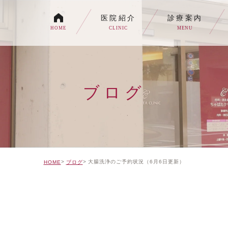
医院紹介
診療案内
HOME
CLINIC
MENU
各種内視鏡検査について
生活習慣病
ブログ
消化器内科・内科
トイレの症状でお悩みの
自由診療について
大腸洗浄のご予約状況（6月6日更新）
HOME
ブログ