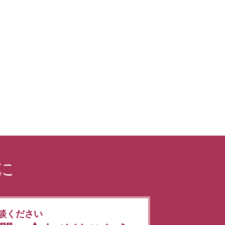
に
談ください