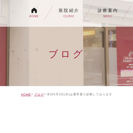
医院紹介
診療案内
HOME
CLINIC
MENU
各種内視鏡検査について
生活習慣病
ブログ
消化器内科・内科
トイレの症状でお悩みの
自由診療について
本日6月3日(水)は通常通り診療しております
HOME
ブログ