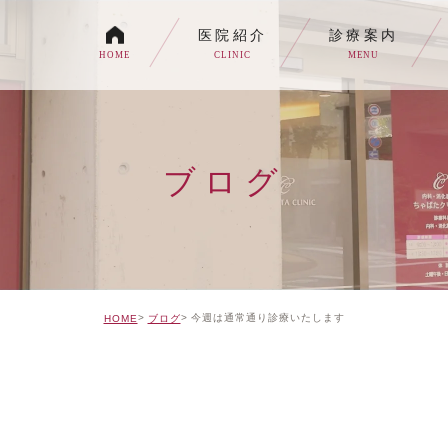
医院紹介
診療案内
HOME
CLINIC
MENU
各種内視鏡検査について
生活習慣病
ブログ
消化器内科・内科
トイレの症状でお悩みの
自由診療について
今週は通常通り診療いたします
HOME
ブログ