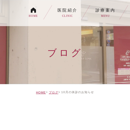
医院紹介
診療案内
HOME
CLINIC
MENU
各種内視鏡検査について
生活習慣病
ブログ
消化器内科・内科
トイレの症状でお悩みの
自由診療について
10月の休診のお知らせ
HOME
ブログ