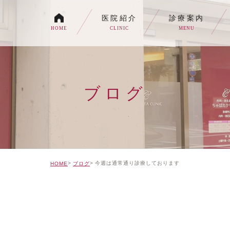
医院紹介
診療案内
HOME
CLINIC
MENU
各種内視鏡検査について
生活習慣病
ブログ
消化器内科・内科
トイレの症状でお悩みの
自由診療について
今週は通常通り診療しております
HOME
ブログ