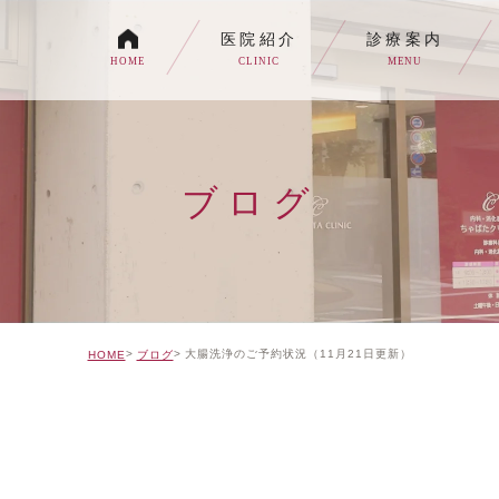
医院紹介
診療案内
HOME
CLINIC
MENU
各種内視鏡検査について
生活習慣病
ブログ
消化器内科・内科
トイレの症状でお悩みの
自由診療について
大腸洗浄のご予約状況（11月21日更新）
HOME
ブログ