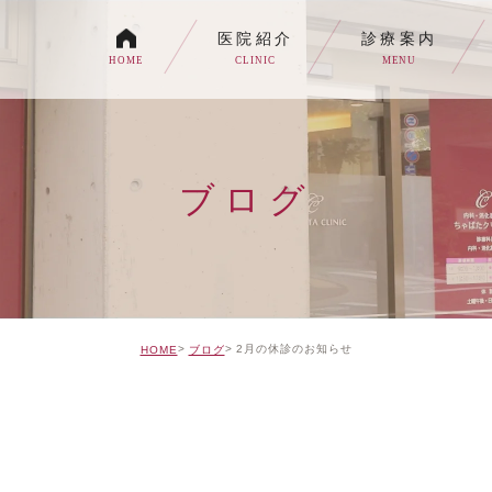
医院紹介
診療案内
HOME
CLINIC
MENU
各種内視鏡検査について
生活習慣病
ブログ
消化器内科・内科
トイレの症状でお悩みの
自由診療について
2月の休診のお知らせ
HOME
ブログ