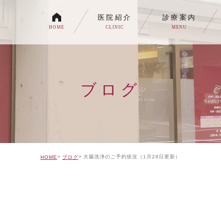
医院紹介
診療案内
HOME
CLINIC
MENU
各種内視鏡検査について
生活習慣病
ブログ
消化器内科・内科
トイレの症状でお悩みの
自由診療について
大腸洗浄のご予約状況（1月29日更新）
HOME
ブログ