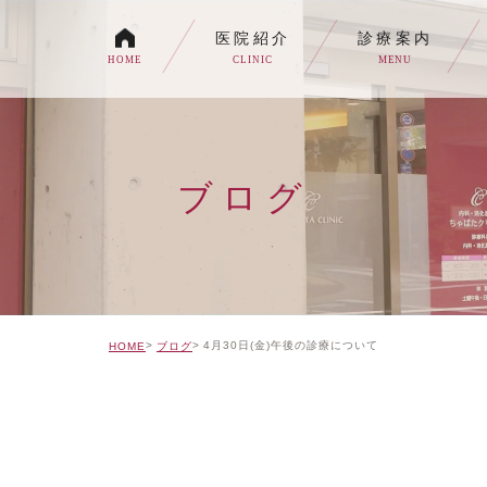
医院紹介
診療案内
HOME
CLINIC
MENU
各種内視鏡検査について
生活習慣病
ブログ
消化器内科・内科
トイレの症状でお悩みの
自由診療について
4月30日(金)午後の診療について
HOME
ブログ