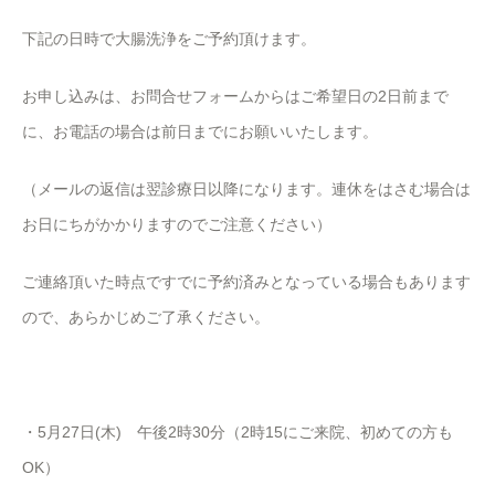
下記の日時で大腸洗浄をご予約頂けます。
お申し込みは、お問合せフォームからはご希望日の2日前まで
に、お電話の場合は前日までにお願いいたします。
（メールの返信は翌診療日以降になります。連休をはさむ場合は
お日にちがかかりますのでご注意ください）
ご連絡頂いた時点ですでに予約済みとなっている場合もあります
ので、あらかじめご了承ください。
・
5
月
27
日
(
木
)
午後
2
時
30
分（
2
時
15
にご来院、初めての方も
OK
）