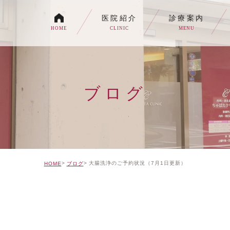
医院紹介
診療案内
HOME
CLINIC
MENU
各種内視鏡検査について
生活習慣病
ブログ
消化器内科・内科
トイレの症状でお悩みの
自由診療について
大腸洗浄のご予約状況（7月1日更新）
HOME
ブログ