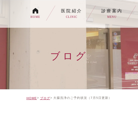
医院紹介
診療案内
HOME
CLINIC
MENU
各種内視鏡検査について
生活習慣病
ブログ
消化器内科・内科
トイレの症状でお悩みの
自由診療について
大腸洗浄のご予約状況（7月5日更新）
HOME
ブログ