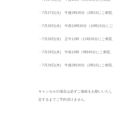
・7月27日(火) 午後
2
時
30
分（
2
時
15
にご来院
・7月28日(水) 午前10時30分（10時15分
・7月28日(水) 正午12時（11時30分にご来
・7月29日(木) 午前10時（9時45分にご来
・7月29日(木) 午後
2
時
30
分（
2
時
15
にご来院
キャンセルの場合は必ずご連絡をお願いいたし
定するまでご予約頂けません。