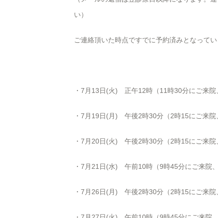
い）
ご連絡頂いた時点ですでに予約済みとなってい
・7月13日(火) 正午12時（11時30分にご来
・7月19日(月) 午後
2
時
30
分（
2
時
15
にご来院
・7月20日(火) 午後
2
時
30
分（
2
時
15
にご来院
・7月21日(水) 午前10時（9時45分にご来
・7月26日(月) 午後
2
時
30
分（
2
時
15
にご来院
・7月27日(火) 午前10時（9時45分にご来