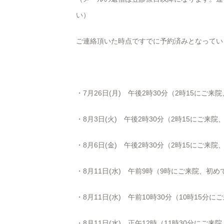
い）
ご連絡頂いた時点ですでに予約済みとなってい
・7月26日(月) 午後
2
時
30
分（
2
時
15
にご来院
・8月3日(火) 午後
2
時
30
分（
2
時
15
にご来院
・8月6日(金) 午後
2
時
30
分（
2
時
15
にご来院
・8月11日(水) 午前9時（9時にご来院、初め
・8月11日(水) 午前10時30分（10時15分
・8月11日(水) 正午12時（11時30分にご来