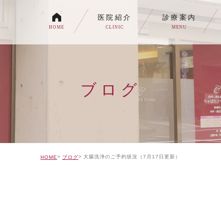
医院紹介
診療案内
HOME
CLINIC
MENU
各種内視鏡検査について
生活習慣病
ブログ
消化器内科・内科
トイレの症状でお悩みの
自由診療について
大腸洗浄のご予約状況（7月17日更新）
HOME
ブログ