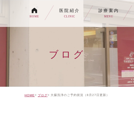
医院紹介
診療案内
HOME
CLINIC
MENU
各種内視鏡検査について
生活習慣病
ブログ
消化器内科・内科
トイレの症状でお悩みの
自由診療について
大腸洗浄のご予約状況（8月27日更新）
HOME
ブログ