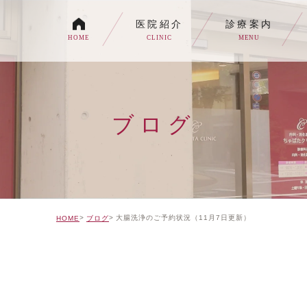
医院紹介
診療案内
HOME
CLINIC
MENU
各種内視鏡検査について
生活習慣病
ブログ
消化器内科・内科
トイレの症状でお悩みの
自由診療について
大腸洗浄のご予約状況（11月7日更新）
HOME
ブログ