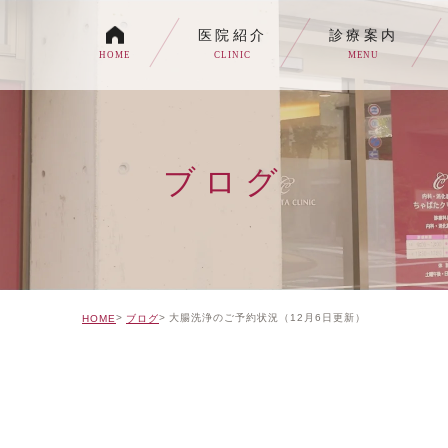
医院紹介
診療案内
HOME
CLINIC
MENU
各種内視鏡検査について
生活習慣病
ブログ
消化器内科・内科
トイレの症状でお悩みの
自由診療について
大腸洗浄のご予約状況（12月6日更新）
HOME
ブログ