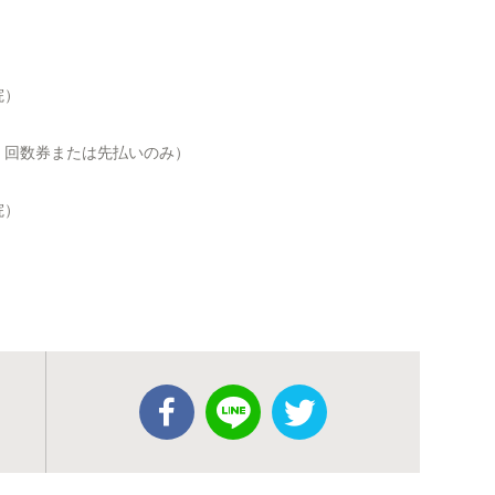
院）
来院、回数券または先払いのみ）
院）