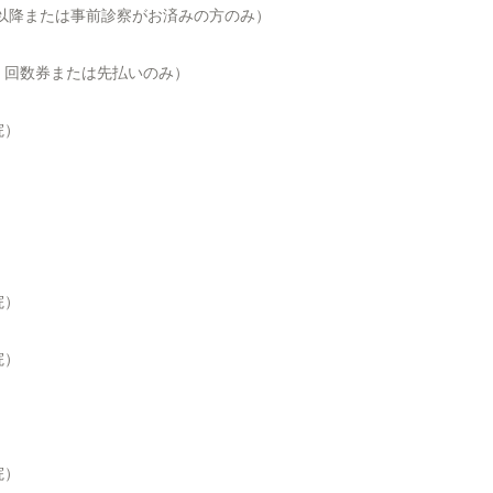
回目以降または事前診察がお済みの方のみ）
来院、回数券または先払いのみ）
院）
院）
院）
院）