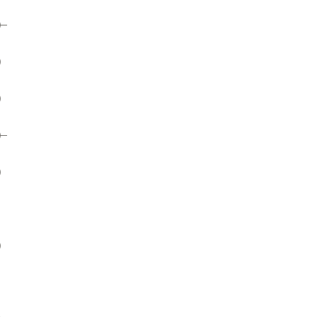
）
）
）
）
）
）