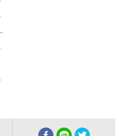
）
）
）
）
）