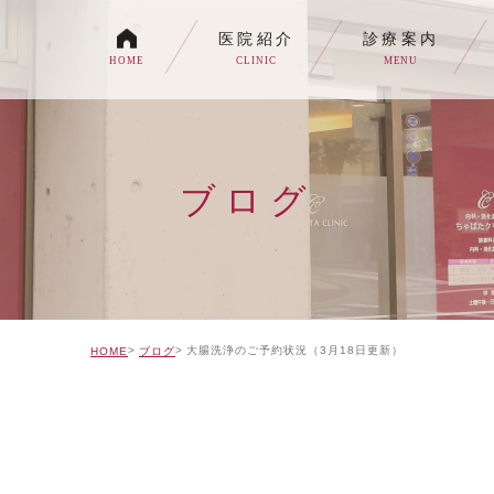
医院紹介
診療案内
HOME
CLINIC
MENU
各種内視鏡検査について
生活習慣病
ブログ
消化器内科・内科
トイレの症状でお悩みの
自由診療について
大腸洗浄のご予約状況（3月18日更新）
HOME
ブログ