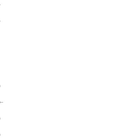
）
）
）
）
）
）
）