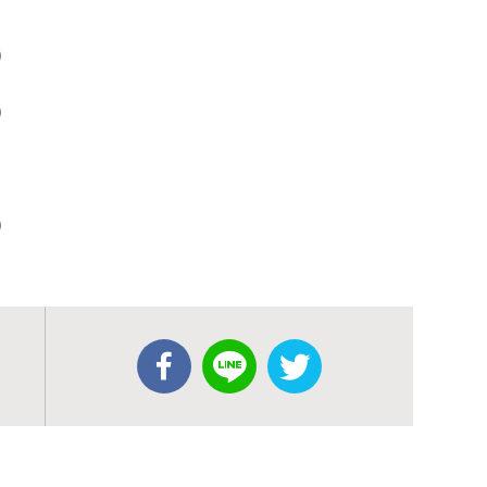
）
）
）