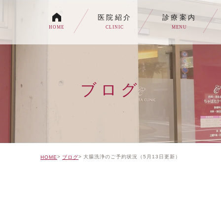
医院紹介
診療案内
HOME
CLINIC
MENU
各種内視鏡検査について
生活習慣病
ブログ
消化器内科・内科
トイレの症状でお悩みの
自由診療について
大腸洗浄のご予約状況（5月13日更新）
HOME
ブログ