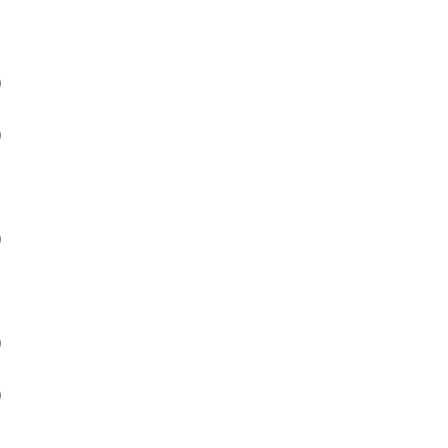
）
）
）
）
）