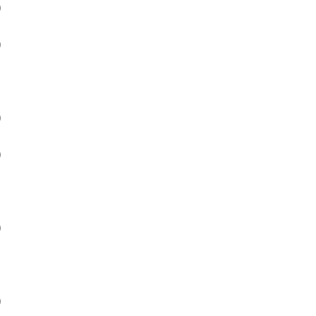
）
）
）
）
）
）