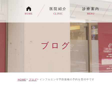
医院紹介
診療案内
HOME
CLINIC
MENU
各種内視鏡検査について
生活習慣病
ブログ
消化器内科・内科
トイレの症状でお悩みの
自由診療について
インフルエンザ予防接種の予約を受付中です
HOME
ブログ