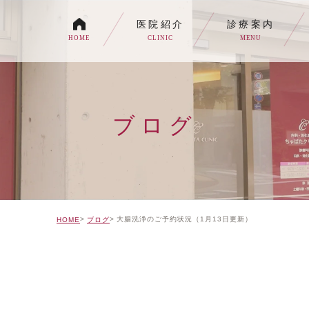
医院紹介
診療案内
HOME
CLINIC
MENU
各種内視鏡検査について
生活習慣病
ブログ
消化器内科・内科
トイレの症状でお悩みの
自由診療について
大腸洗浄のご予約状況（1月13日更新）
HOME
ブログ