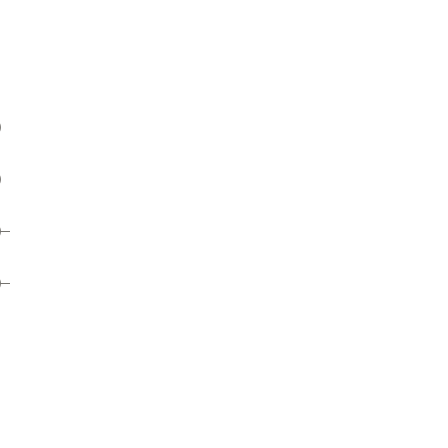
）
）
）
）
）