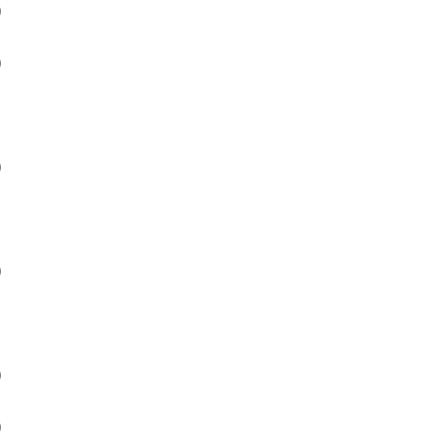
）
）
）
）
）
）