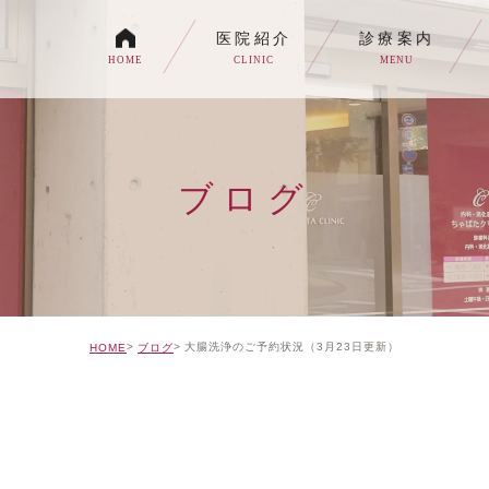
医院紹介
診療案内
HOME
CLINIC
MENU
各種内視鏡検査について
生活習慣病
ブログ
消化器内科・内科
トイレの症状でお悩みの
自由診療について
大腸洗浄のご予約状況（3月23日更新）
HOME
ブログ