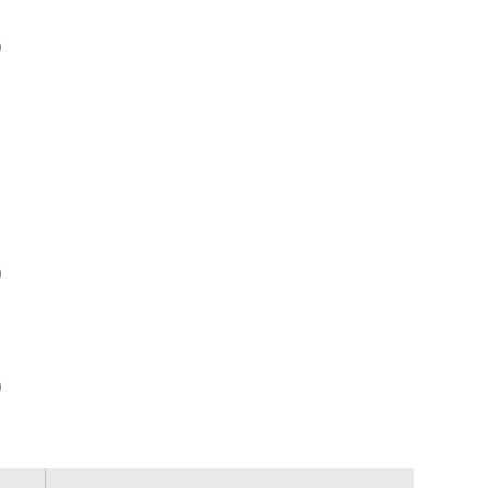
）
）
）