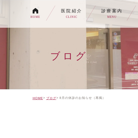
医院紹介
診療案内
HOME
CLINIC
MENU
各種内視鏡検査について
生活習慣病
ブログ
消化器内科・内科
トイレの症状でお悩みの
自由診療について
8月の休診のお知らせ（再掲）
HOME
ブログ