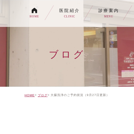
医院紹介
診療案内
HOME
CLINIC
MENU
各種内視鏡検査について
生活習慣病
ブログ
消化器内科・内科
トイレの症状でお悩みの
自由診療について
大腸洗浄のご予約状況（9月27日更新）
HOME
ブログ