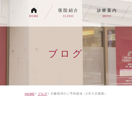
医院紹介
診療案内
HOME
CLINIC
MENU
各種内視鏡検査について
生活習慣病
ブログ
消化器内科・内科
トイレの症状でお悩みの
自由診療について
大腸洗浄のご予約状況（2月５日更新）
HOME
ブログ