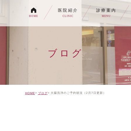
医院紹介
診療案内
HOME
CLINIC
MENU
各種内視鏡検査について
生活習慣病
ブログ
消化器内科・内科
トイレの症状でお悩みの
自由診療について
大腸洗浄のご予約状況（2月7日更新）
HOME
ブログ