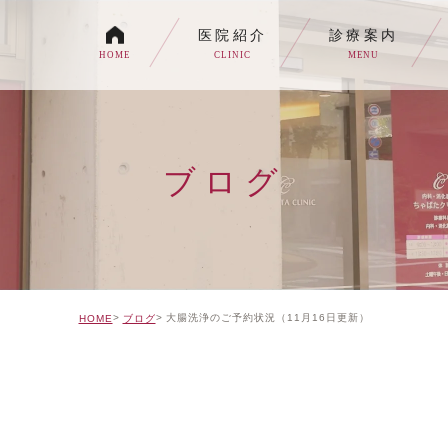
医院紹介
診療案内
HOME
CLINIC
MENU
各種内視鏡検査について
生活習慣病
ブログ
消化器内科・内科
トイレの症状でお悩みの
自由診療について
大腸洗浄のご予約状況（11月16日更新）
HOME
ブログ