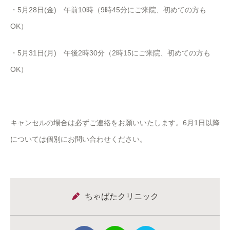
・
5
月
28
日
(
金
)
午前
10
時（
9
時
45
分にご来院、初めての方も
OK
）
・
5
月
31
日
(
月
)
午後
2
時
30
分（
2
時
15
にご来院、初めての方も
OK
）
キャンセルの場合は必ずご連絡をお願いいたします。6月1日以降
については個別にお問い合わせください。
ちゃばたクリニック