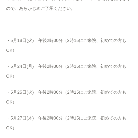
ので、あらかじめご了承ください。
・
5
月
18
日
(
火
)
午後
2
時
30
分（
2
時
15
にご来院、初めての方も
OK
）
・
5
月
24
日
(
月
)
午後
2
時
30
分（
2
時
15
にご来院、初めての方も
OK
）
・
5
月
25
日
(
火
)
午後
2
時
30
分（
2
時
15
にご来院、初めての方も
OK
）
・
5
月
27
日
(
木
)
午後
2
時
30
分（
2
時
15
にご来院、初めての方も
OK
）