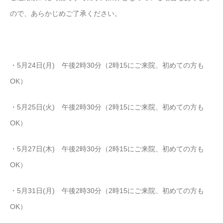
ので、あらかじめご了承ください。
・
5
月
24
日
(
月
)
午後
2
時
30
分（
2
時
15
にご来院、初めての方も
OK
）
・
5
月
25
日
(
火
)
午後
2
時
30
分（
2
時
15
にご来院、初めての方も
OK
）
・
5
月
27
日
(
木
)
午後
2
時
30
分（
2
時
15
にご来院、初めての方も
OK
）
・
5
月
31
日
(
月
)
午後
2
時
30
分（
2
時
15
にご来院、初めての方も
OK
）