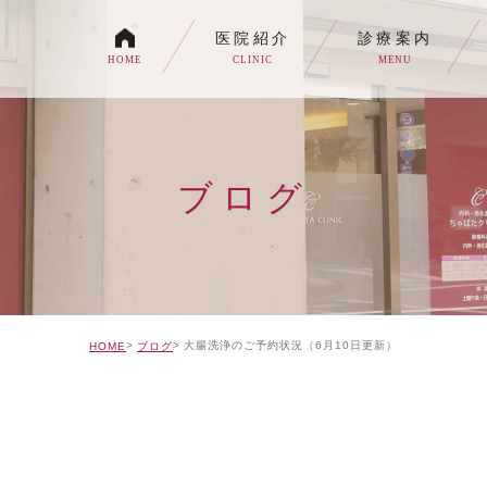
医院紹介
診療案内
HOME
CLINIC
MENU
各種内視鏡検査について
生活習慣病
ブログ
消化器内科・内科
トイレの症状でお悩みの
自由診療について
大腸洗浄のご予約状況（6月10日更新）
HOME
ブログ