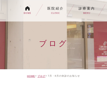
医院紹介
診療案内
HOME
CLINIC
MENU
各種内視鏡検査について
生活習慣病
ブログ
消化器内科・内科
トイレの症状でお悩みの
自由診療について
7月・8月の休診のお知らせ
HOME
ブログ