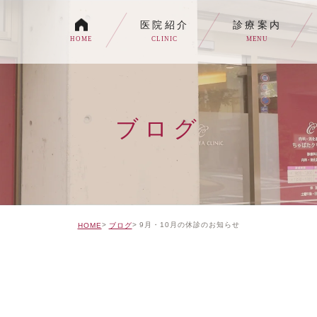
医院紹介
診療案内
HOME
CLINIC
MENU
各種内視鏡検査について
生活習慣病
ブログ
消化器内科・内科
トイレの症状でお悩みの
自由診療について
9月・10月の休診のお知らせ
HOME
ブログ