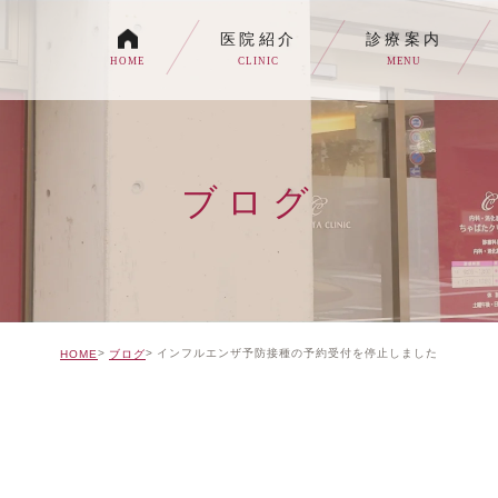
医院紹介
診療案内
HOME
CLINIC
MENU
各種内視鏡検査について
生活習慣病
ブログ
消化器内科・内科
トイレの症状でお悩みの
自由診療について
インフルエンザ予防接種の予約受付を停止しました
HOME
ブログ