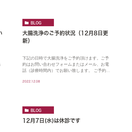
ます。 […]
BLOG
い
大腸洗浄のご予約状況（12月8日更
新）
下記の日時で大腸洗浄をご予約頂けます。ご予
陽
約はお問い合わせフォームまたはメール、お電
話（診療時間内）でお願い致します。 ご予約状
種
況はリアルタイムで反映されておらず、ご連絡
2022.12.08
頂いた時点で予約済となっている場合がござい
ます。 […]
BLOG
12月7日(水)は休診です