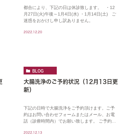
都合により、下記の日は休診致します。 ・12
月27日(火)午後～1月4日(水) ・1月14日(土) ご
迷惑をおかけし申し訳ありません。
状
2022.12.20
BLOG
更
大腸洗浄のご予約状況（12月13日更
新）
下記の日時で大腸洗浄をご予約頂けます。ご予
約はお問い合わせフォームまたはメール、お電
状
話（診療時間内）でお願い致します。 ご予約状
況はリアルタイムで反映されておらず、ご連絡
2022.12.13
頂いた時点で予約済となっている場合がござい