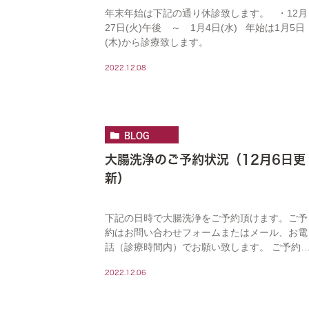
年末年始は下記の通り休診致します。 ・12月
27日(火)午後 ～ 1月4日(水) 年始は1月5日
(木)から診療致します。
2022.12.08
BLOG
大腸洗浄のご予約状況（12月6日更
新）
下記の日時で大腸洗浄をご予約頂けます。ご予
約はお問い合わせフォームまたはメール、お電
話（診療時間内）でお願い致します。 ご予約
況はリアルタイムで反映されておらず、ご連絡
2022.12.06
頂いた時点で予約済となっている場合がござい
ます。 […]