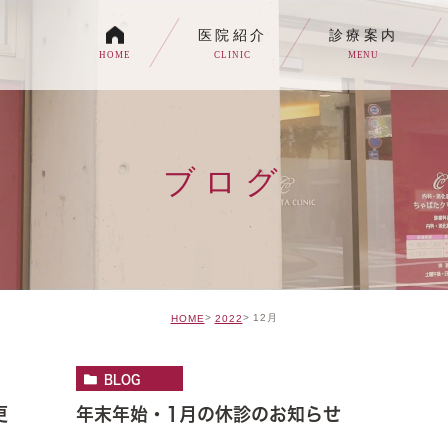
医院紹介
診療案内
HOME
CLINIC
MENU
各種内視鏡検査について
生活習慣病
ブログ
消化器内科・内科
トイレの症状でお悩みの
自由診療について
12月
HOME
2022
BLOG
更
年末年始・1月の休診のお知らせ