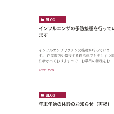
ます。 […]
BLOG
インフルエンザの予防接種を行って
ます
インフルエンザワクチンの接種を行っていま
す。 芦屋市内や隣接する自治体でも少しずつ
性者が出ておりますので、お早目の接種をお勧
め致します。 予約制ですが、予約なしでも接
2022.12.09
できる日がございますので、お問合せくださ
い。 &n […]
BLOG
年末年始の休診のお知らせ（再掲）